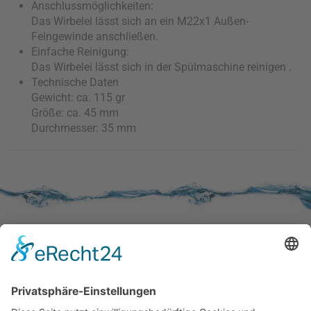
Anschlussmöglichkeiten:
Das Wirbelei lässt sich an ein M22x1 Außen-
Feingewinde anschließen.
Einfache Reinigung:
Das Wirbelei lässt sich in der Spülmaschine reinigen .
Technische Daten
Gewicht: ca. 115 gr
Größe: ca. 45 mm
Durchmesser: 35 mm
SERVICE
Kundenzufriedenheit
Erinnerung
Händlernetz
WISSENSWERTES