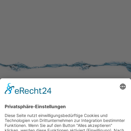
SERVICE
Kundenzufriedenheit
Erinnerung
Händlernetz
WISSENSWERTES
Broschüren
Aktivkohle