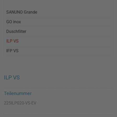
SANUNO Grande
GO inox
Duschfilter
ILP VS
IFP VS
ILP VS
Teilenummer
225ILP020-VS-EV