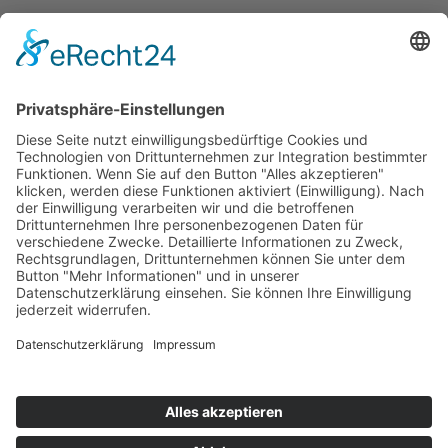
SERVICE
Kundenzufriedenheit
Erinnerung
Händlernetz
WISSENSWERTES
Broschüren
Aktivkohle
Wer filtert was
Zertifizierungen
KONTAKT
Kontaktformular
Impressum
Datenschutzerklärung
Rechtliches
AVB
|
AEB
(AGB's)